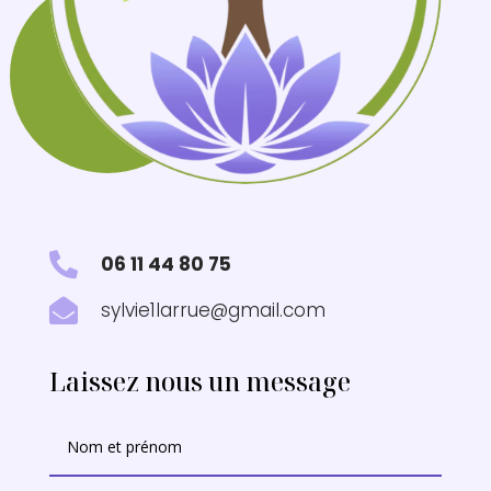

06 11 44 80 75

sylvie1larrue@gmail.com
Laissez nous un message