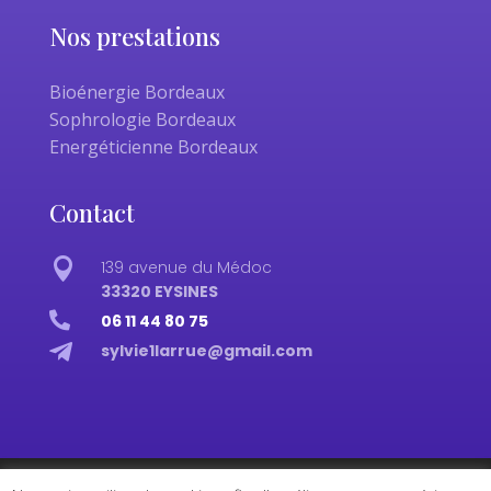
Nos prestations
Bioénergie Bordeaux
Sophrologie Bordeaux
Energéticienne Bordeaux
Contact

139 avenue du Médoc
33320 EYSINES

06 11 44 80 75

sylvie1larrue@gmail.com
© 2023 – Restez focus sur votre métier, le reste