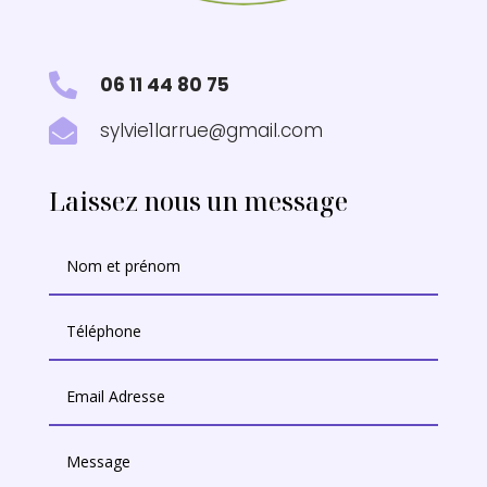

06 11 44 80 75

sylvie1larrue@gmail.com
Laissez nous un message